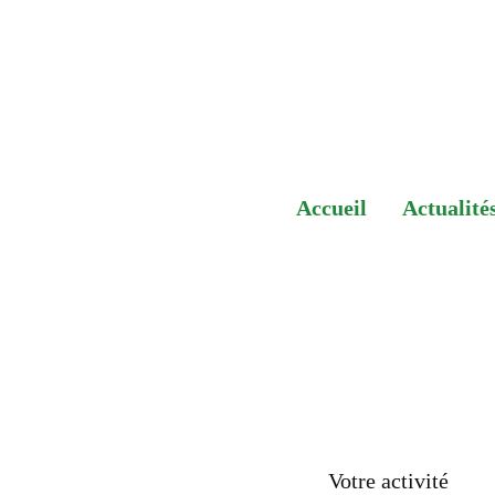
Accéder
au
contenu
Harmonia Mundi 
Accueil
Actualité
Votre activité